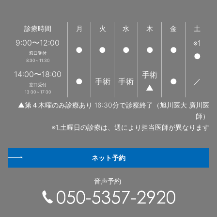
診療時間
月
火
水
木
金
土
9:00〜12:00
※1
●
●
●
●
●
窓口受付
●
8:30～11:30
14:00〜18:00
手術
●
手術
手術
●
／
窓口受付
▲
13:30～17:30
▲第４木曜のみ診療あり 16:30分で診察終了（旭川医大 廣川医
師）
※1.土曜日の診療は、週により担当医師が異なります
ネット予約
音声予約