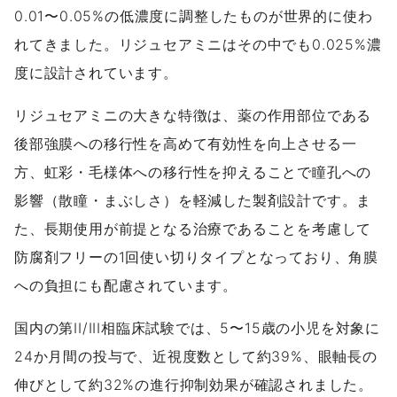
0.01〜0.05%の低濃度に調整したものが世界的に使わ
れてきました。リジュセアミニはその中でも0.025%濃
度に設計されています。
リジュセアミニの大きな特徴は、薬の作用部位である
後部強膜への移行性を高めて有効性を向上させる一
方、虹彩・毛様体への移行性を抑えることで瞳孔への
影響（散瞳・まぶしさ）を軽減した製剤設計です。ま
た、長期使用が前提となる治療であることを考慮して
防腐剤フリーの1回使い切りタイプとなっており、角膜
への負担にも配慮されています。
国内の第II/III相臨床試験では、5〜15歳の小児を対象に
24か月間の投与で、近視度数として約39%、眼軸長の
伸びとして約32%の進行抑制効果が確認されました。